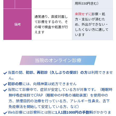
用料330円含む）
来院せずに
診察・処
通常通り、直接対面し
方・支払いが済むた
て診療をするので、そ
備考
め、外出ができない・
の場で検査や処置が行
したくない方に適して
えます
います
当院のオンライン診療
当面の間、
初診、再初診（久しぶりの受診）の方
は利用できませ
ん。
初診の際
には、向精神薬は処方できません
当院にて診療中で、症状が安定している方が対象です。（睡眠時
無呼吸症候群でCPAP（睡眠中の呼吸の補助装置）を使用中の
方、禁煙目的の治療を行っている方、アレルギー性鼻炎、舌下
免疫療法を開始して安定している方、など）
Web診療には診察料とは別に
1人1回1000円の手数料
がかかりま