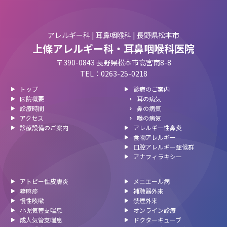
アレルギー科 | 耳鼻咽喉科 | 長野県松本市
上條アレルギー科・耳鼻咽喉科医院
〒390-0843 長野県松本市高宮南8-8
TEL：0263-25-0218
トップ
診療のご案内
医院概要
耳の病気
診療時間
鼻の病気
アクセス
喉の病気
診療設備のご案内
アレルギー性鼻炎
食物アレルギー
口腔アレルギー症候群
アナフィラキシー
アトピー性皮膚炎
メニエール病
蕁麻疹
補聴器外来
慢性咳嗽
禁煙外来
小児気管支喘息
オンライン診療
成人気管支喘息
ドクターキューブ