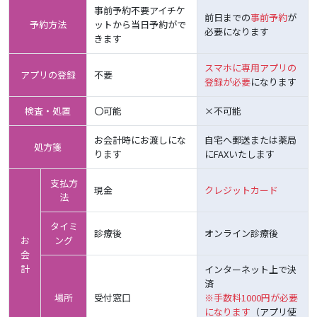
事前予約不要アイチケ
前日までの
事前予約
が
予約方法
ットから当日予約がで
必要になります
きます
スマホに専用アプリの
アプリの登録
不要
登録が必要
になります
検査・処置
〇可能
×不可能
お会計時にお渡しにな
自宅へ郵送または薬局
処方箋
ります
にFAXいたします
支払方
現金
クレジットカード
法
タイミ
診療後
オンライン診療後
お
ング
会
計
インターネット上で決
済
場所
受付窓口
※手数料1000円が必要
になります
（アプリ使