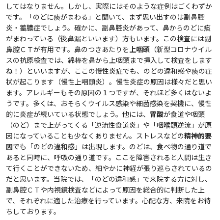
してはなりません。しかし、実際にはそのような症例はごくわずか
です。「のどに痰がまわる」と聞いて、まず思い出すのは副鼻腔
炎・蓄膿症でしょう。確かに、副鼻腔炎があって、鼻からのどに痰
がまわっている（後鼻漏といいます）方もいます。この検査には副
鼻腔ＣＴが有用です。鼻のつきあたりを
上咽頭
（新型コロナウイル
スの抗原検査では、綿棒を鼻から上咽頭まで挿入して検査をします
ね！）といいますが、ここの慢性炎症でも、のどの違和感や痰の症
状が起こります（慢性上咽頭炎）。慢性炎症の原因は様々だと思い
ます。アレルギーもその原因の１つですが、それほど多くはないよ
うです。多くは、おそらくウイルス感染や細菌感染を契機に、慢性
的に炎症が続いている状態でしょう。他には、
胃酸
が食道や咽頭
（のど）まで上がってくる「逆流性食道炎」や「咽喉頭逆流」が原
因になっていることも少なくありません。ストレスなどの
精神的要
因
でも「のどの違和感」は出現します。のどは、食べ物の通り道で
あると同時に、呼吸の通り道です。ここを障害されると人間は生き
て行くことができないため、細やかに神経が張り巡らされているの
だと思います。当院では、「のどの違和感」で来院する方に対し、
副鼻腔ＣＴや内視鏡検査などによって原因を総合的に判断した上
で、それぞれに適した治療を行っています。心配な方、来院をお待
ちしております。