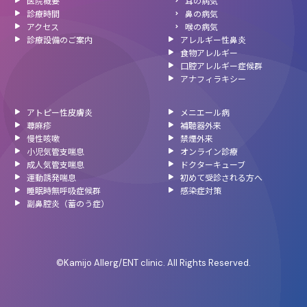
医院概要
耳の病気
診療時間
鼻の病気
アクセス
喉の病気
診療設備のご案内
アレルギー性鼻炎
食物アレルギー
口腔アレルギー症候群
アナフィラキシー
アトピー性皮膚炎
メニエール病
蕁麻疹
補聴器外来
慢性咳嗽
禁煙外来
小児気管支喘息
オンライン診療
成人気管支喘息
ドクターキューブ
運動誘発喘息
初めて受診される方へ
睡眠時無呼吸症候群
感染症対策
副鼻腔炎（蓄のう症）
©Kamijo Allerg/ENT clinic. All Rights Reserved.