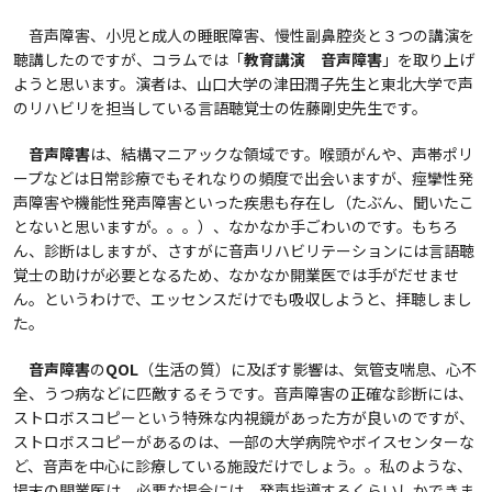
音声障害、小児と成人の睡眠障害、慢性副鼻腔炎と３つの講演を
聴講したのですが、コラムでは「
教育講演 音声障害
」を取り上げ
ようと思います。演者は、山口大学の津田潤子先生と東北大学で声
のリハビリを担当している言語聴覚士の佐藤剛史先生です。
音声障害
は、結構マニアックな領域です。喉頭がんや、声帯ポリ
ープなどは日常診療でもそれなりの頻度で出会いますが、痙攣性発
声障害や機能性発声障害といった疾患も存在し（たぶん、聞いたこ
とないと思いますが。。。）、なかなか手ごわいのです。もちろ
ん、診断はしますが、さすがに音声リハビリテーションには言語聴
覚士の助けが必要となるため、なかなか開業医では手がだせませ
ん。というわけで、エッセンスだけでも吸収しようと、拝聴しまし
た。
音声障害
の
QOL
（生活の質）に及ぼす影響は、気管支喘息、心不
全、うつ病などに匹敵するそうです。音声障害の正確な診断には、
ストロボスコピーという特殊な内視鏡があった方が良いのですが、
ストロボスコピーがあるのは、一部の大学病院やボイスセンターな
ど、音声を中心に診療している施設だけでしょう。。私のような、
場末の開業医は、必要な場合には、発声指導するくらいしかできま