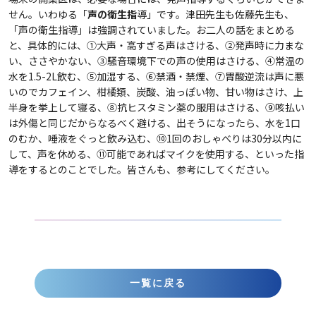
せん。いわゆる「
声の衛生指
導」です。津田先生も佐藤先生も、
「声の衛生指導」は強調されていました。お二人の話をまとめる
と、具体的には、①大声・高すぎる声はさける、②発声時に力まな
い、ささやかない、③騒音環境下での声の使用はさける、④常温の
水を1.5-2L飲む、⑤加湿する、⑥禁酒・禁煙、⑦胃酸逆流は声に悪
いのでカフェイン、柑橘類、炭酸、油っぽい物、甘い物はさけ、上
半身を挙上して寝る、⑧抗ヒスタミン薬の服用はさける、⑨咳払い
は外傷と同じだからなるべく避ける、出そうになったら、水を1口
のむか、唾液をぐっと飲み込む、⑩1回のおしゃべりは30分以内に
して、声を休める、⑪可能であればマイクを使用する、といった指
導をするとのことでした。皆さんも、参考にしてください。
一覧に戻る