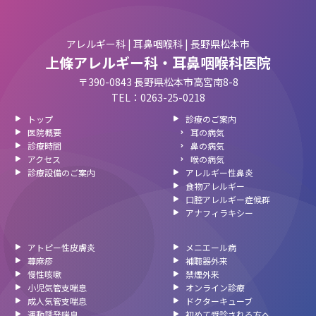
アレルギー科 | 耳鼻咽喉科 | 長野県松本市
上條アレルギー科・耳鼻咽喉科医院
〒390-0843 長野県松本市高宮南8-8
TEL：0263-25-0218
トップ
診療のご案内
医院概要
耳の病気
診療時間
鼻の病気
アクセス
喉の病気
診療設備のご案内
アレルギー性鼻炎
食物アレルギー
口腔アレルギー症候群
アナフィラキシー
アトピー性皮膚炎
メニエール病
蕁麻疹
補聴器外来
慢性咳嗽
禁煙外来
小児気管支喘息
オンライン診療
成人気管支喘息
ドクターキューブ
運動誘発喘息
初めて受診される方へ