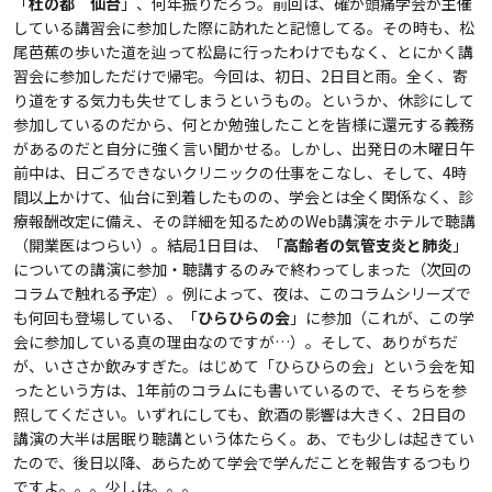
「
杜の都 仙台
」、何年振りだろう。前回は、確か頭痛学会が主催
している講習会に参加した際に訪れたと記憶してる。その時も、松
尾芭蕉の歩いた道を辿って松島に行ったわけでもなく、とにかく講
習会に参加しただけで帰宅。今回は、初日、2日目と雨。全く、寄
り道をする気力も失せてしまうというもの。というか、休診にして
参加しているのだから、何とか勉強したことを皆様に還元する義務
があるのだと自分に強く言い聞かせる。しかし、出発日の木曜日午
前中は、日ごろできないクリニックの仕事をこなし、そして、4時
間以上かけて、仙台に到着したものの、学会とは全く関係なく、診
療報酬改定に備え、その詳細を知るためのWeb講演をホテルで聴講
（開業医はつらい）。結局1日目は、「
高齢者の気管支炎と肺炎
」
についての講演に参加・聴講するのみで終わってしまった（次回の
コラムで触れる予定）。例によって、夜は、このコラムシリーズで
も何回も登場している、「
ひらひらの会
」に参加（これが、この学
会に参加している真の理由なのですが…）。そして、ありがちだ
が、いささか飲みすぎた。はじめて「ひらひらの会」という会を知
ったという方は、1年前のコラムにも書いているので、そちらを参
照してください。いずれにしても、飲酒の影響は大きく、2日目の
講演の大半は居眠り聴講という体たらく。あ、でも少しは起きてい
たので、後日以降、あらためて学会で学んだことを報告するつもり
ですよ。。。少しは。。。